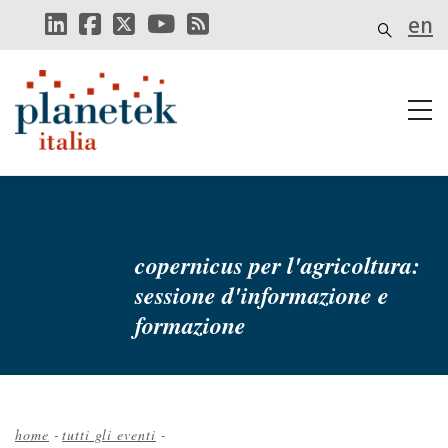
Salta
en
al
contenuto
principale
copernicus per l'agricoltura:
sessione d'informazione e
formazione
home
-
tutti gli eventi
-