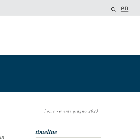
en
home
-
eventi giugno 2023
Briciole
di
timeline
pane
023