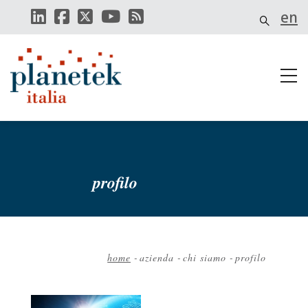
Salta
en
al
contenuto
principale
profilo
home
-
azienda
-
chi siamo
-
profilo
Briciole
di