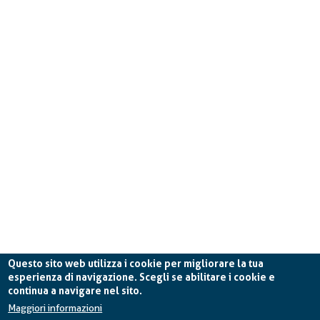
Questo sito web utilizza i cookie per migliorare la tua
esperienza di navigazione. Scegli se abilitare i cookie e
continua a navigare nel sito.
Planetek Italia s.r.l. P. IVA 04555490723 -
licenza CC
BY-ND 4.0 IT
Maggiori informazioni