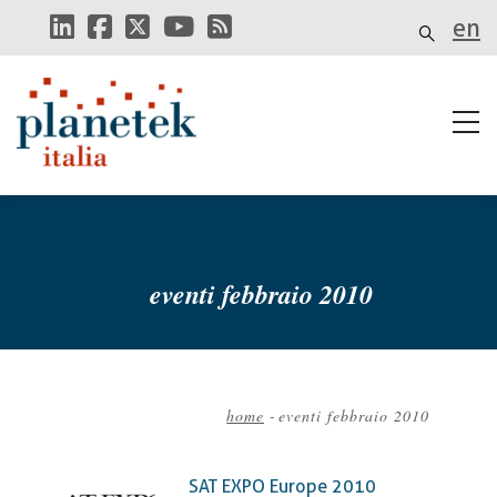
Salta
en
al
contenuto
principale
eventi febbraio 2010
home
-
eventi febbraio 2010
Briciole
di
SAT EXPO Europe 2010