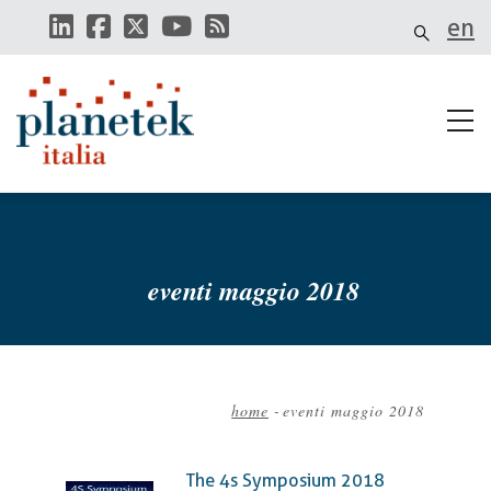
Salta
en
al
contenuto
principale
eventi maggio 2018
home
-
eventi maggio 2018
Briciole
di
The 4s Symposium 2018