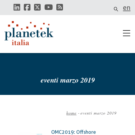
Salta
en
al
contenuto
principale
eventi marzo 2019
home
-
eventi marzo 2019
Briciole
di
OMC2019: Offshore