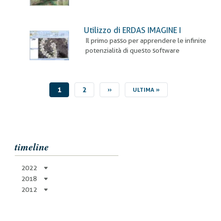
Utilizzo di ERDAS IMAGINE I
Il primo passo per apprendere le infinite
potenzialità di questo software
PAGINA
1
PAGINA
2
PAGINA
››
ULTIMA
ULTIMA »
ATTUALE
SUCCESSIVA
PAGINA
timeline
2022
2018
2012