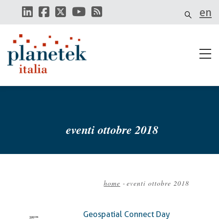
Salta
en
al
contenuto
principale
eventi ottobre 2018
home
-
eventi ottobre 2018
Briciole
di
Geospatial Connect Day