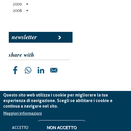
2009
2008
newsletter
share with
Questo sito web utilizza i cookie per migliorare la tua
esperienza di navigazione. Scegli se abilitare i cookie e
continua a navigare nel sito.
Planetek Italia s.r.l. P. IVA 04555490723 -
licenza CC
BY-ND 4.0 IT
Maggiori informazioni
Cookie Policy
-
Privacy Policy
ACCETTO
NON ACCETTO