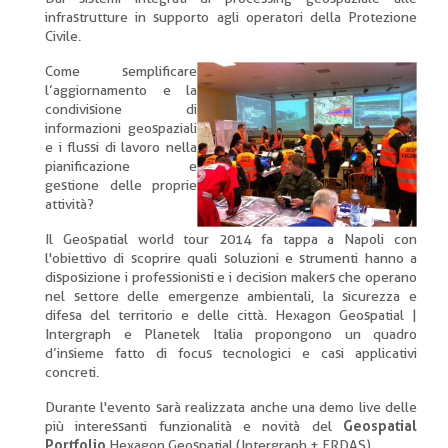
infrastrutture in supporto agli operatori della Protezione
Civile.
Come semplificare
l’aggiornamento e la
condivisione di
informazioni geospaziali
e i flussi di lavoro nella
pianificazione e
gestione delle proprie
attività?
Il Geospatial world tour 2014 fa tappa a Napoli con
l'obiettivo di scoprire quali soluzioni e strumenti hanno a
disposizione i professionisti e i decision makers che operano
nel settore delle emergenze ambientali, la sicurezza e
difesa del territorio e delle città. Hexagon Geospatial |
Intergraph e Planetek Italia propongono un quadro
d’insieme fatto di focus tecnologici e casi applicativi
concreti.
Durante l'evento sarà realizzata anche una demo live delle
più interessanti funzionalità e novità del
Geospatial
Portfolio
Hexagon Geospatial (Intergraph + ERDAS).