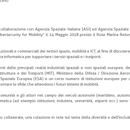
 (BR)
n collaborazione con Agenzia Spaziale Italiana (ASI) ed Agenzia Spazial
rsecurity for Mobility” il 24 Maggio 2018 presso il Rosa Marina Resor
tuzionali e commerciali dei settori spazio, mobilità e ICT, al fine di discute
a informatica per supportare i servizi spaziali e i trasporti.
ti delle principali realtà industriali spaziali e non spaziali europee, 
strutture e dei Trasporti (MIT), Ministero della Difesa / Direzione Aero
Spaziale Europea (ESA) e un certo numero di istituzioni europee per 
tare le sfide che attendono i futuri sistemi di mobilità.
 comunità e gli attori nel campo dei veicoli autonomi (marittimo, automob
tica (ad esempio istituzioni, industria, università, esperti ecc.) sono i
collaterale, una colazione in rete sul tema della diversità e dell'inclusi