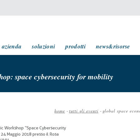
navigazione principale
azienda
soluzioni
prodotti
news&risorse
op: space cybersecurity for mobility
home
-
tutti gli eventi
-
global space econ
Briciole
di
ic Workshop “Space Cybersecurity
pane
ì, 24 Maggio 2018 presso il Rosa