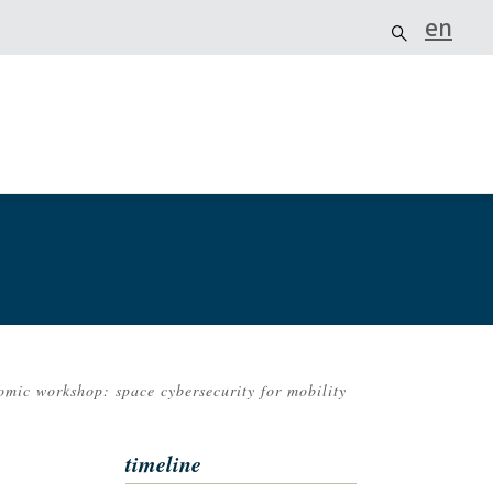
en
omic workshop: space cybersecurity for mobility
timeline