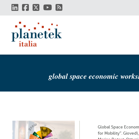
Salta
al
contenuto
principale
global space economic worksh
Global Space Econom
for Mobility”. Gioved