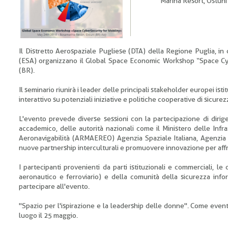
Marina Resort, Ostuni
Il Distretto Aerospaziale Pugliese (DTA) della Regione Puglia, i
(ESA) organizzano il Global Space Economic Workshop “Space Cybe
(BR).
Il seminario riunirà i leader delle principali stakeholder europei isti
interattivo su potenziali iniziative e politiche cooperative di sicurezz
L'evento prevede diverse sessioni con la partecipazione di dirigen
accademico, delle autorità nazionali come il Ministero delle Infra
Aeronavigabilità (ARMAEREO) Agenzia Spaziale Italiana, Agenzia 
nuove partnership interculturali e promuovere innovazione per affron
I partecipanti provenienti da parti istituzionali e commerciali, le
aeronautico e ferroviario) e della comunità della sicurezza informa
partecipare all'evento.
"Spazio per l'ispirazione e la leadership delle donne". Come evento 
luogo il 25 maggio.