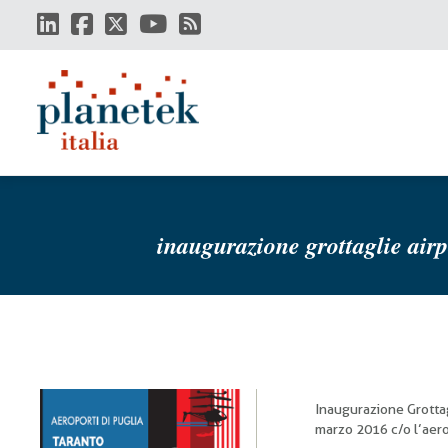
Salta
al
contenuto
principale
inaugurazione grottaglie airp
Inaugurazione Grottag
marzo 2016 c/o l’aero