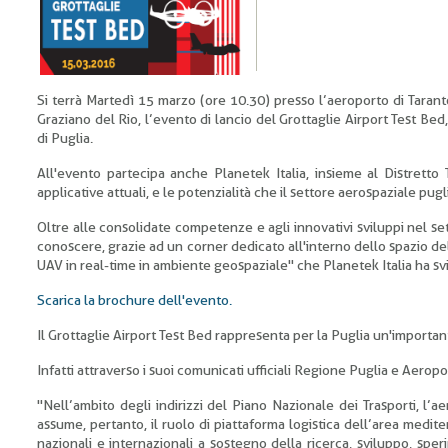
Si terrà Martedì 15 marzo (ore 10.30) presso l’aeroporto di Taranto 
Graziano del Rio, l’evento di lancio del Grottaglie Airport Test Be
di Puglia.
All'evento partecipa anche Planetek Italia, insieme al Distretto
applicative attuali, e le potenzialità che il settore aerospaziale pu
Oltre alle consolidate competenze e agli innovativi sviluppi nel set
conoscere, grazie ad un corner dedicato all'interno dello spazio del 
UAV in real-time in ambiente geospaziale" che Planetek Italia ha s
Scarica la brochure dell'evento.
Il Grottaglie Airport Test Bed rappresenta per la Puglia un'importa
Infatti attraverso i suoi comunicati ufficiali Regione Puglia e Aeropo
"Nell’ambito degli indirizzi del Piano Nazionale dei Trasporti, l’a
assume, pertanto, il ruolo di piattaforma logistica dell’area medit
nazionali e internazionali a sostegno della ricerca, sviluppo, sper