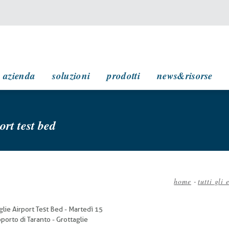
navigazione principale
azienda
soluzioni
prodotti
news&risorse
ort test bed
home
-
tutti gli 
Briciole
di
lie Airport Test Bed - Martedì 15
pane
porto di Taranto - Grottaglie