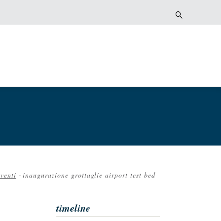
eventi
-
inaugurazione grottaglie airport test bed
timeline