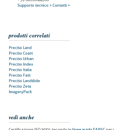
Supporto tecnico >
Contatti >
prodotti correlati
Prodotti
Preciso Land
correlati
Preciso Coast
Preciso Urban
Preciso Index
Preciso Italia
Preciso Fast
Preciso Landslide
Preciso Zeta
ImageryPack
vedi anche
Certificazione ISO 9001 secondo le
linee guida EARSC
per i