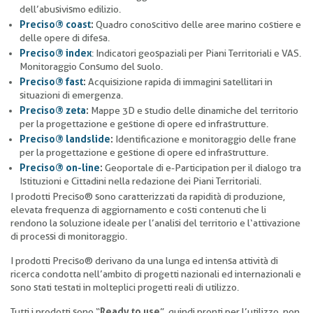
dell’abusivismo edilizio.
Preciso® coast
:
Quadro conoscitivo delle aree marino costiere e
delle opere di difesa.
Preciso® index
: Indicatori geospaziali per Piani Territoriali e VAS.
Monitoraggio Consumo del suolo.
Preciso® fast
:
Acquisizione rapida di immagini satellitari in
situazioni di emergenza.
Preciso® zeta
:
Mappe 3D e studio delle dinamiche del territorio
per la progettazione e gestione di opere ed infrastrutture
.
Preciso® landslide
:
Identificazione e monitoraggio delle frane
per la progettazione e gestione di opere ed infrastrutture.
Preciso® on-line
:
Geoportale di e-Participation per il dialogo tra
Istituzioni e Cittadini nella redazione dei Piani Territoriali.
I prodotti Preciso® sono caratterizzati da rapidità di produzione,
elevata frequenza di aggiornamento e costi contenuti che li
rendono la soluzione ideale per l’analisi del territorio e l‘attivazione
di processi di monitoraggio.
I prodotti Preciso® derivano da una lunga ed intensa attività di
ricerca condotta nell’ambito di progetti nazionali ed internazionali e
sono stati testati in molteplici progetti reali di utilizzo.
Tutti i prodotti sono “
Ready to use
”, quindi pronti per l’utilizzo, non