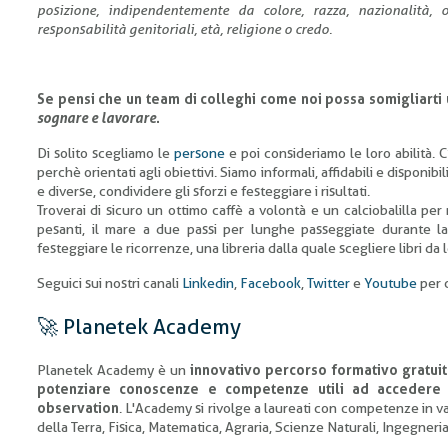
posizione, indipendentemente da colore, razza, nazionalità, or
responsabilità genitoriali, età, religione o credo.
Se pensi che un team di colleghi come noi possa somigliarti 
sognare e lavorare
.
Di solito scegliamo le
persone
e poi consideriamo le loro abilità. C’
perchè orientati agli obiettivi. Siamo informali, affidabili e disponib
e diverse, condividere gli sforzi e festeggiare i risultati.
Troverai di sicuro un ottimo caffè a volontà e un calciobalilla per
pesanti, il mare a due passi per lunghe passeggiate durante la
festeggiare le ricorrenze, una libreria dalla quale scegliere libri da l
Seguici sui nostri canali
Linkedin
,
Facebook
,
Twitter
e
Youtube
per 
🚀 Planetek Academy
Planetek Academy è un
innovativo percorso formativo gratui
potenziare conoscenze e competenze utili ad accedere a
observation
. L'Academy si rivolge a laureati con competenze in v
della Terra, Fisica, Matematica, Agraria, Scienze Naturali, Ingegneria