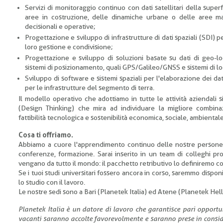
Servizi di monitoraggio continuo con dati satellitari della superfi
aree in costruzione, delle dinamiche urbane o delle aree mar
decisionali e operative;
Progettazione e sviluppo di infrastrutture di dati spaziali (SDI) pe
loro gestione e condivisione;
Progettazione e sviluppo di soluzioni basate su dati di geo-lo
sistemi di posizionamento, quali GPS/Galileo/GNSS e sistemi di lo
Sviluppo di software e sistemi spaziali per l'elaborazione dei dat
per le infrastrutture del segmento di terra.
Il modello operativo che adottiamo in tutte le attività aziendali s
(Design Thinking) che mira ad individuare la migliore combinaz
fattibilità tecnologica e sostenibilità economica, sociale, ambientale
Cosa ti offriamo.
Abbiamo a cuore l'apprendimento continuo delle nostre persone e s
conferenze, formazione. Sarai inserito in un team di colleghi pr
vengano da tutto il mondo: il pacchetto retributivo lo definiremo c
Se i tuoi studi universitari fossero ancora in corso, saremmo dispo
lo studio con il lavoro.
Le nostre sedi sono a Bari (Planetek Italia) ed Atene (Planetek Hel
Planetek Italia è un datore di lavoro che garantisce pari opportun
vacanti saranno accolte favorevolmente e saranno prese in considera