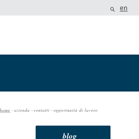
en
home
-
azienda
-
contatti
-
opportunità di lavoro
Briciole
di
pane