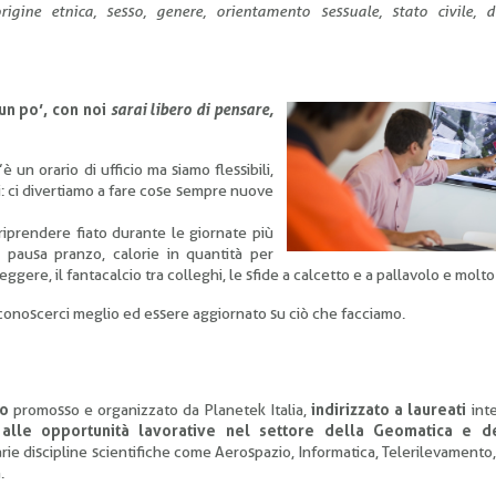
igine etnica, sesso, genere, orientamento sessuale, stato civile, di
un po’, con noi
sarai libero di pensare,
è un orario di ufficio ma siamo flessibili,
ili: ci divertiamo a fare cose sempre nuove
 riprendere fiato durante le giornate più
 pausa pranzo, calorie in quantità per
eggere, il fantacalcio tra colleghi, le sfide a calcetto e a pallavolo e molto 
conoscerci meglio ed essere aggiornato su ciò che facciamo.
to
promosso e organizzato da Planetek Italia,
indirizzato a laureati
inte
lle opportunità lavorative nel settore della Geomatica e del
arie discipline scientifiche come Aerospazio, Informatica, Telerilevamento
.