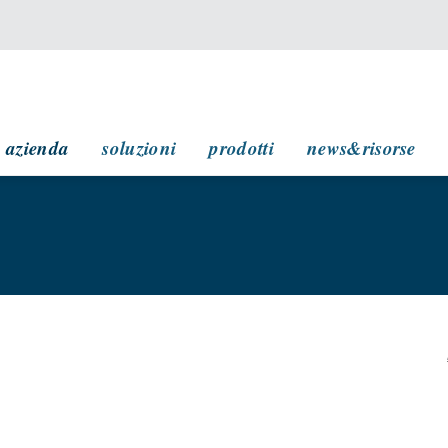
navigazione principale
azienda
soluzioni
prodotti
news&risorse