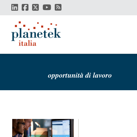
Salta
al
contenuto
principale
opportunità di lavoro