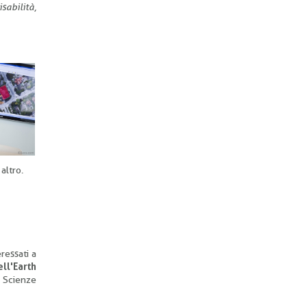
sabilità,
altro.
ressati a
l'Earth
, Scienze