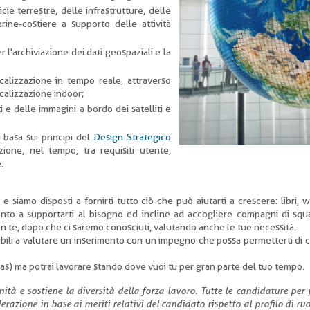
cie terrestre, delle infrastrutture, delle
ine-costiere a supporto delle attività
r l'archiviazione dei dati geospaziali e la
calizzazione in tempo reale, attraverso
calizzazione indoor;
i e delle immagini a bordo dei satelliti e
i basa sui principi del
Design Strategico
ione, nel tempo, tra requisiti utente,
.
iamo disposti a fornirti tutto ciò che può aiutarti a crescere: libri, 
onto a supportarti al bisogno ed incline ad accogliere compagni di sq
on te, dopo che ci saremo conosciuti, valutando anche le tue necessità.
nibili a valutare un inserimento con un impegno che possa permetterti di c
las) ma potrai lavorare stando dove vuoi tu per gran parte del tuo tempo.
ità e sostiene la diversità della forza lavoro. Tutte le candidature per 
zione in base ai meriti relativi del candidato rispetto al profilo di ruo