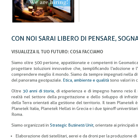
CON NOI SARAI LIBERO DI PENSARE, SOGN
VISUALIZZA IL TUO FUTURO: COSA FACCIAMO
Siamo oltre 500 persone, appassionate e competenti in Geomatica,
progettare soluzioni innovative che, semplificando l'adozione e l'
comprendere meglio il mondo. Siamo da sempre impegnati nella dif
del panorama geospaziale.
Etica, ambiente e qualità
sono valori in 
Oltre
30 anni di storia
, di esperienza e di impegno hanno reso il 
realtà nel settore della progettazione e dello sviluppo di infrastr
della Terra orientati alla gestione del territorio. Il team Planetek 
Planetek Italia, Planetek Hellas in Grecia e i due spinoff universit
Roma.
Siamo organizzati in
Strategic Business Unit
, orientate ai principali 
Elaborazione dati satellitari, aerei e da droni per la produzione d