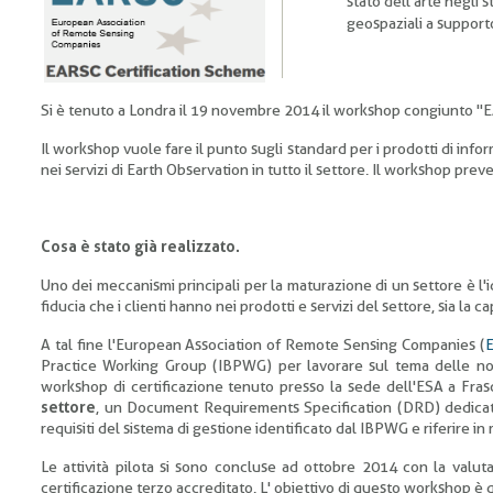
stato dell'arte negli s
geospaziali a supporto
Si è tenuto a Londra il 19 novembre 2014 il workshop congiunto "E
Il workshop vuole fare il punto sugli standard per i prodotti di inf
nei servizi di Earth Observation in tutto il settore. Il workshop prev
Cosa è stato già realizzato.
Uno dei meccanismi principali per la maturazione di un settore è l'
fiducia che i clienti hanno nei prodotti e servizi del settore, sia la c
A tal fine l'European Association of Remote Sensing Companies (
Practice Working Group (IBPWG) per lavorare sul tema delle norm
workshop di certificazione tenuto presso la sede dell'ESA a Frasc
settore
, un Document Requirements Specification (DRD) dedicato a
requisiti del sistema di gestione identificato dal IBPWG e riferire in 
Le attività pilota si sono concluse ad ottobre 2014 con la valuta
certificazione terzo accreditato. L' obiettivo di questo workshop è qu