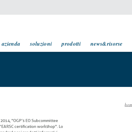
navigazione principale
azienda
soluzioni
prodotti
news&risorse
ho
Br
di
 2014, "OGP’s EO Subcommittee
pa
"EARSC certification workshop". Lo