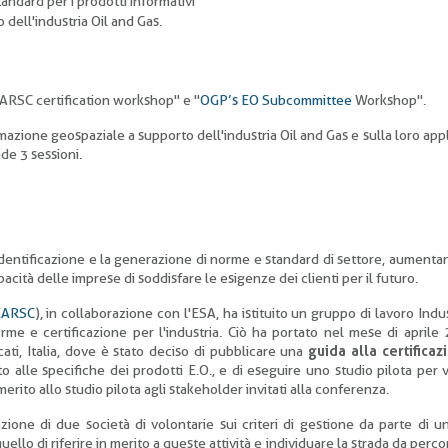
tandard per i prodotti informativi
 dell'industria Oil and Gas.
ARSC certification workshop" e "
OGP’s EO Subcommittee
Workshop".
ormazione geospaziale a supporto dell'industria Oil and Gas e sulla loro app
ede 3 sessioni.
identificazione e la generazione di norme e standard di settore, aumentan
apacità delle imprese di soddisfare le esigenze dei clienti per il futuro.
EARSC
), in collaborazione con l'ESA, ha istituito un gruppo di lavoro Indu
e e certificazione per l'industria. Ciò ha portato nel mese di aprile
ati, Italia, dove è stato deciso di pubblicare una
guida alla certificaz
lle specifiche dei prodotti E.O., e di eseguire uno studio pilota per v
merito allo studio pilota agli stakeholder invitati alla conferenza.
zione di due società di volontarie sui criteri di gestione da parte di u
ello di riferire in merito a queste attività e individuare la strada da perc