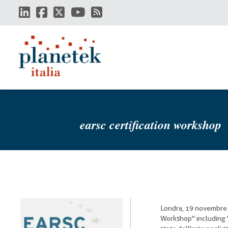
Salta
al
contenuto
principale
earsc certification workshop
Londra, 19 novembre
Workshop" including 