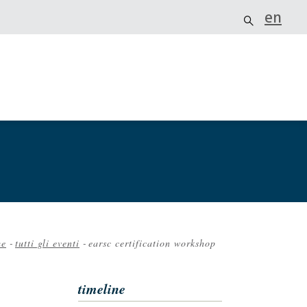
en
me
-
tutti gli eventi
-
earsc certification workshop
iciole
timeline
ne