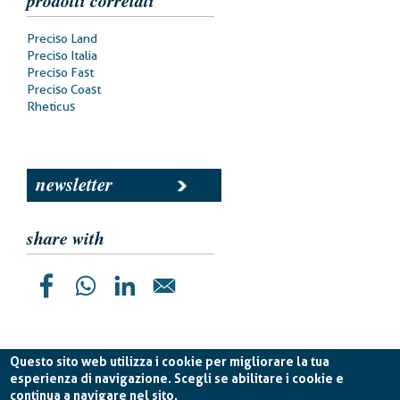
Prodotti
Preciso Land
correlati
Preciso Italia
Preciso Fast
Preciso Coast
Rheticus
newsletter
share with
Questo sito web utilizza i cookie per migliorare la tua
esperienza di navigazione. Scegli se abilitare i cookie e
continua a navigare nel sito.
Planetek Italia s.r.l. P. IVA 04555490723 -
licenza CC