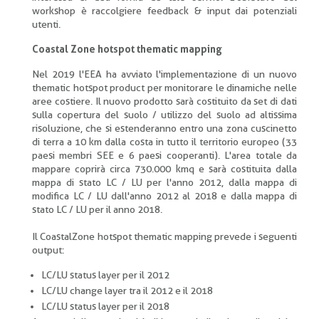
workshop è raccolgiere
feedback & input dai potenziali
utenti.
Coastal Zone hotspot thematic mapping
Nel 2019 l'EEA ha avviato l'implementazione di un nuovo
thematic hotspot product per monitorare le dinamiche nelle
aree costiere. Il nuovo prodotto sarà costituito da set di dati
sulla copertura del suolo / utilizzo del suolo ad altissima
risoluzione, che si estenderanno entro una zona cuscinetto
di terra a 10 km dalla costa in tutto il territorio europeo (33
paesi membri SEE e 6 paesi cooperanti). L'area totale da
mappare coprirà circa 730.000 kmq e sarà costituita dalla
mappa di stato LC / LU per l'anno 2012, dalla mappa di
modifica LC / LU dall'anno 2012 al 2018 e dalla mappa di
stato LC / LU per il anno 2018.
Il CoastalZone hotspot thematic mapping prevede i seguenti
output:
LC/LU status layer per il 2012
LC/LU change layer tra il 2012 e il 2018
LC/LU status layer per il 2018