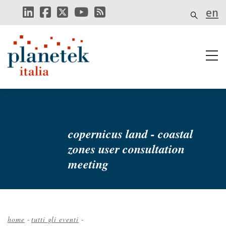
Salta
en
al
contenuto
principale
copernicus land - coastal
zones user consultation
meeting
home
-
tutti gli eventi
-