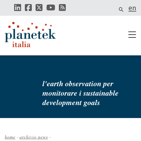
Salta
en
al
contenuto
principale
l'earth observation per
monitorare i sustainable
development goals
home
-
archivio news
-