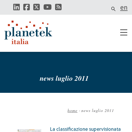
Salta
en
al
contenuto
principale
news luglio 2011
home
-
news luglio 2011
Briciole
di
La classificazione supervisionata