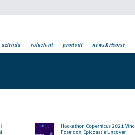
navigazione principale
azienda
soluzioni
prodotti
news&risorse
i
Hackathon Copernicus 2021 Vin
i
Poseidon, Epicoast e Uncover