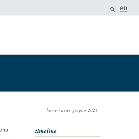
en
home
-
news giugno 2021
Briciole
di
timeline
cono
pane