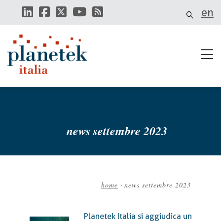
Salta
en
al
contenuto
principale
news settembre 2023
home
-
news settembre 2023
Briciole
di
Planetek Italia si aggiudica un