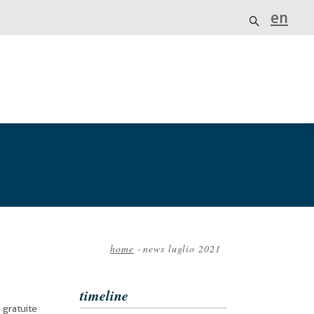
en
home
-
news luglio 2021
Briciole
di
timeline
pane
e gratuite