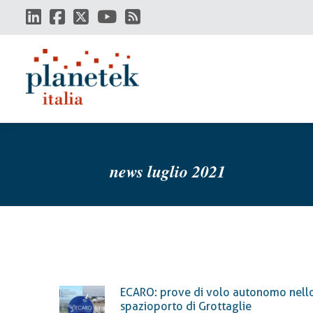
Salta
al
contenuto
principale
news luglio 2021
ECARO: prove di volo autonomo nell
spazioporto di Grottaglie