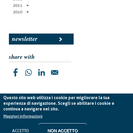
2011
2010
newsletter
share with
Questo sito web utilizza i cookie per migliorare la tua
esperienza di navigazione. Scegli se abilitare i cookie e
continua a navigare nel sito.
Planetek Italia s.r.l. P. IVA 04555490723 -
licenza CC
BY-ND 4.0 IT
Maggiori informazioni
Cookie Policy
-
Privacy Policy
ACCETTO
NON ACCETTO