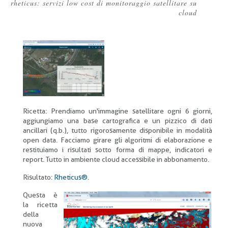
rheticus: servizi low cost di monitoraggio satellitare su
Briciole
cloud
di
pane
Ricetta: Prendiamo un'immagine satellitare ogni 6 giorni,
aggiungiamo una base cartografica e un pizzico di dati
ancillari (q.b.), tutto rigorosamente disponibile in modalità
open data. Facciamo girare gli algoritmi di elaborazione e
restituiamo i risultati sotto forma di mappe, indicatori e
report. Tutto in ambiente cloud accessibile in abbonamento.
Risultato:
Rheticus®
.
Questa è
la ricetta
della
nuova