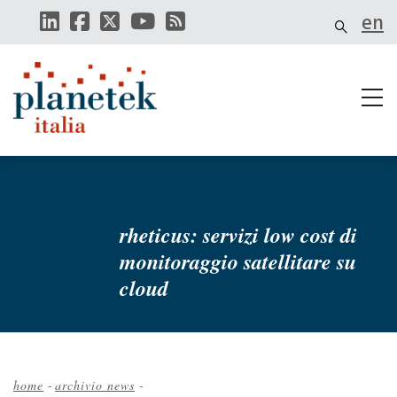
Salta
en
al
contenuto
principale
rheticus: servizi low cost di
monitoraggio satellitare su
cloud
home
-
archivio news
-