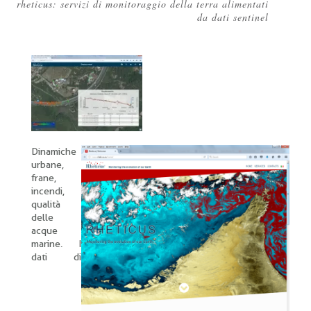
rheticus: servizi di monitoraggio della terra alimentati
Briciole
da dati sentinel
di
pane
Dinamiche
urbane,
frane,
incendi,
qualità
delle
acque
marine. I
dati di