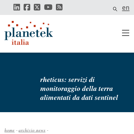
Salta
en
al
contenuto
principale
rheticus: servizi di
monitoraggio della terra
alimentati da dati sentinel
home
-
archivio news
-