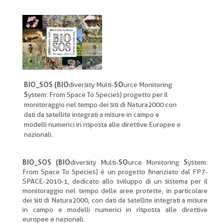
di
pane
BIO_SOS (BIO
diversity
Multi-
SO
urce Monitoring
S
ystem: From Space To Species) progetto per il
monitoraggio nel tempo dei siti di Natura2000 con
dati da satellite integrati a misure in campo e
modelli numerici in risposta alle direttive Europee e
nazionali.
BIO_SOS (BIO
diversity
Multi-
SO
urce Monitoring
S
ystem:
From Space To Species) è un progetto finanziato dal FP7-
SPACE-2010-1, dedicato allo sviluppo di un sistema per il
monitoraggio nel tempo delle aree protette, in particolare
dei siti di Natura2000, con dati da satellite integrati a misure
in campo e modelli numerici in risposta alle direttive
europee e nazionali.