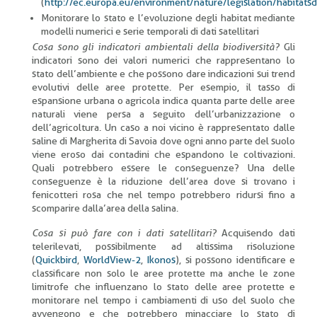
(
http://ec.europa.eu/environment/nature/legislation/habitats
Monitorare lo stato e l’evoluzione degli habitat mediante
modelli numerici e serie temporali di dati satellitari
Cosa sono gli indicatori ambientali della biodiversità?
Gli
indicatori sono dei valori numerici che rappresentano lo
stato dell’ambiente e che possono dare indicazioni sui trend
evolutivi delle aree protette. Per esempio, il tasso di
espansione urbana o agricola indica quanta parte delle aree
naturali viene persa a seguito dell’urbanizzazione o
dell’agricoltura. Un caso a noi vicino è rappresentato dalle
saline di Margherita di Savoia dove ogni anno parte del suolo
viene eroso dai contadini che espandono le coltivazioni.
Quali potrebbero essere le conseguenze? Una delle
conseguenze è la riduzione dell’area dove si trovano i
fenicotteri rosa che nel tempo potrebbero ridursi fino a
scomparire dalla’area della salina.
Cosa si può fare con i dati satellitari?
Acquisendo dati
telerilevati, possibilmente ad altissima risoluzione
(
Quickbird
,
WorldView-2
,
Ikonos
), si possono identificare e
classificare non solo le aree protette ma anche le zone
limitrofe che influenzano lo stato delle aree protette e
monitorare nel tempo i cambiamenti di uso del suolo che
avvengono e che potrebbero minacciare lo stato di