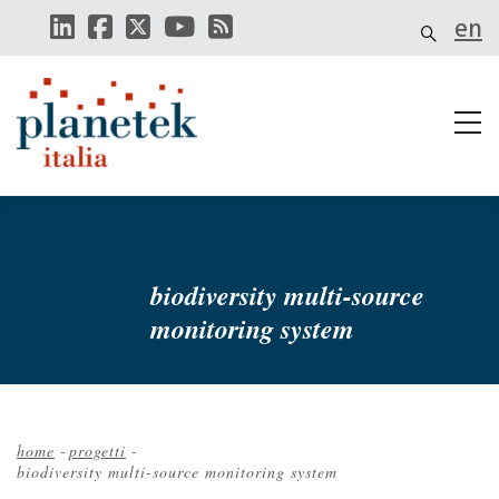
Salta
en
al
contenuto
principale
biodiversity multi-source
monitoring system
home
-
progetti
-
biodiversity multi-source monitoring system
Briciole