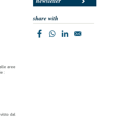
newsletter
share with
 alle aree
e :
visto dal