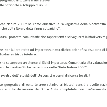
eografico di tutte le aree relative
vello nazionale e sviluppo di un GIS.
Rete Natura 2000" ha come obiettivo la salvaguardia della biodiversit
ché della flora e della fauna selvatiche".
aturali protette comunitarie che rappresenti e salvaguardi la biodiversità
e, per la loro rarità od importanza naturalistico-scientifica, risultano di 
viduare i siti da tutelare.
e ha sottoposto un elenco di Siti di Importanza Comunitaria alla valutazio
ano le caratteristiche per entrare nelle "Rete Natura 2000".
 avvalse dell`attività dell`Università e centri di ricerca locali. Il
e geografico di tutte le aree relative ai biotopi censiti a livello naz
a alla localizzazione dei siti è stata completata con l`inserimento 