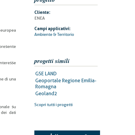
Cliente:
ENEA
Campi applicativi:
à europea
Ambiente & Territorio
 presente
progetti simili
interesse
GSE LAND
ne di una
Geoportale Regione Emilia-
Romagna
Geoland2
Scopri tutti i progetti
ionale su
dei dati