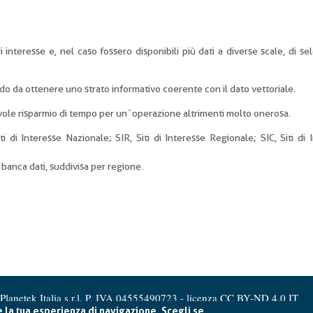
i interesse e, nel caso fossero disponibili più dati a diverse scale, di se
modo da ottenere uno strato informativo coerente con il dato vettoriale.
ole risparmio di tempo per un`operazione altrimenti molto onerosa.
iti di Interesse Nazionale; SIR, Siti di Interesse Regionale; SIC, Siti di 
banca dati, suddivisa per regione.
Planetek Italia s.r.l. P. IVA 04555490723 -
licenza CC BY-ND 4.0 IT
e la tua esperienza di navigazione. Scegli se