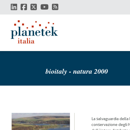
Salta
al
contenuto
principale
bioitaly - natura 2000
La salvaguardia della
conservazione degli h