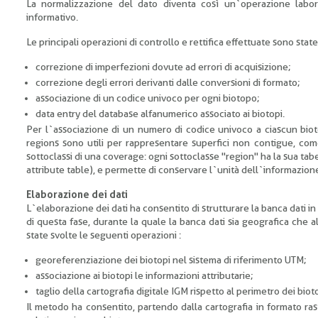
La normalizzazione del dato diventa così un`operazione laborio
informativo.
Le principali operazioni di controllo e rettifica effettuate sono state
correzione di imperfezioni dovute ad errori di acquisizione;
correzione degli errori derivanti dalle conversioni di formato;
associazione di un codice univoco per ogni biotopo;
data entry del database alfanumerico associato ai biotopi.
Per l`associazione di un numero di codice univoco a ciascun bioto
regions sono utili per rappresentare superfici non contigue, co
sottoclassi di una coverage: ogni sottoclasse "region" ha la sua tab
attribute table), e permette di conservare l`unità dell`informazione a
Elaborazione dei dati
L`elaborazione dei dati ha consentito di strutturare la banca dati 
di questa fase, durante la quale la banca dati sia geografica che 
state svolte le seguenti operazioni :
georeferenziazione dei biotopi nel sistema di riferimento UTM;
associazione ai biotopi le informazioni attributarie;
taglio della cartografia digitale IGM rispetto al perimetro dei b
Il metodo ha consentito, partendo dalla cartografia in formato ras