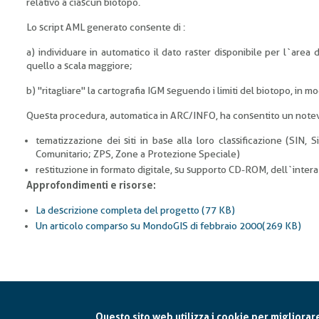
relativo a ciascun biotopo.
Lo script AML generato consente di :
a) individuare in automatico il dato raster disponibile per l`area d
quello a scala maggiore;
b) "ritagliare" la cartografia IGM seguendo i limiti del biotopo, in 
Questa procedura, automatica in ARC/INFO, ha consentito un notev
tematizzazione dei siti in base alla loro classificazione (SIN, S
Comunitario; ZPS, Zone a Protezione Speciale)
restituzione in formato digitale, su supporto CD-ROM, dell`intera 
Approfondimenti e risorse:
La descrizione completa del progetto (77 KB)
Un articolo comparso su MondoGIS di febbraio 2000(269 KB)
Questo sito web utilizza i cookie per migliorar