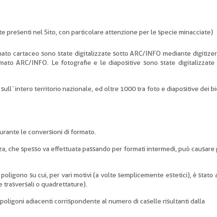
iante presenti nel Sito, con particolare attenzione per le specie minacciate)
mato cartaceo sono state digitalizzate sotto ARC/INFO mediante digitizer
formato ARC/INFO. Le fotografie e le diapositive sono state digitalizzat
sull`intero territorio nazionale, ed oltre 1000 tra foto e diapositive dei b
durante le conversioni di formato.
nza, che spesso va effettuata passando per formati intermedi, può causare
oligono su cui, per vari motivi (a volte semplicemente estetici), è stato 
 trasversali o quadrettature).
oligoni adiacenti corrispondente al numero di caselle risultanti dalla