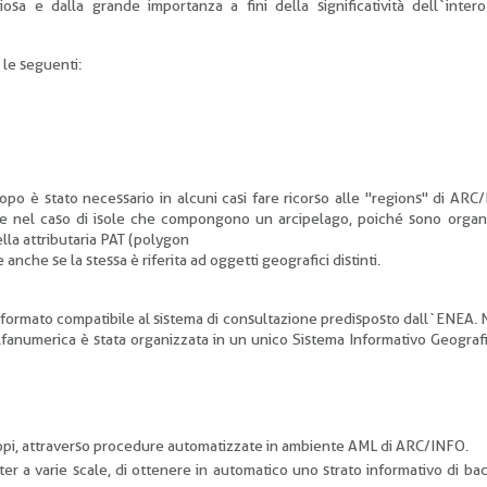
sa e dalla grande importanza a fini della significatività dell`inter
 le seguenti:
po è stato necessario in alcuni casi fare ricorso alle "regions" di ARC
me nel caso di isole che compongono un arcipelago, poiché sono organ
ella attributaria PAT (polygon
nche se la stessa è riferita ad oggetti geografici distinti.
in formato compatibile al sistema di consultazione predisposto dall`ENEA. 
alfanumerica è stata organizzata in un unico Sistema Informativo Geograf
iotopi, attraverso procedure automatizzate in ambiente AML di ARC/INFO.
ter a varie scale, di ottenere in automatico uno strato informativo di b