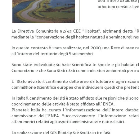
dell`intero database g
ai biotopi censiti a li
La Direttiva Comunitaria 92/43 CEE "Habitat", altrimenti detta "
mediante la "conservazione degli habitat naturali e seminaturali non
In questo contesto è stata realizzata, nel 2000, una Rete di aree n
all`interno del territorio degli Stati membri.
Sono state individuate su base scientifica le specie e gli habitat ch
Comunitario e che sono stati usati come indicatori ambientali per indi
E` stato avviato il censimento delle aree da tutelare e ogni nazion
commissione scientifica europea che individuerà quelli che present
In Italia il censimento dei siti è stato affidato alle regioni che si sono
coordinamento delle attività è stato affidato all`ENEA.
Planetek Italia ha curato l`informatizzazione dell`intero databas
commissione dell`ENEA. Successivamente l`informazione relativ
alfanumerici relativi agli aspetti amministrativi e naturalistici.
La realizzazione del GIS Bioitaly si è svolta in tre fasi: