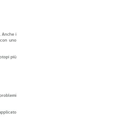
. Anche i
e con uno
iotopi più
 problemi
applicato