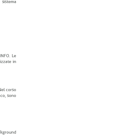
o sistema
/INFO. Le
izzate in
Nel corso
ico, sono
ackground