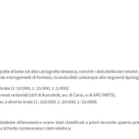
ografia di base ed alla cartografia tematica, nonché i dati attributari relativi
rande eterogeneità di formato, riconducibili comunque alle seguenti tipologi
scale (1 :50.000, 1 :25.000, 1 :5.000);
ormati vettoriali (dxf di Autodesk, arc di Carto, e di ARC/INFO);
er, a diverse scale (1 :250.000, 1 :50.000, 1 :25.000);
atabase alfanumerico erano stati classificati a priori secondo quanto pre
 scheda contenevano i dati relativi a :