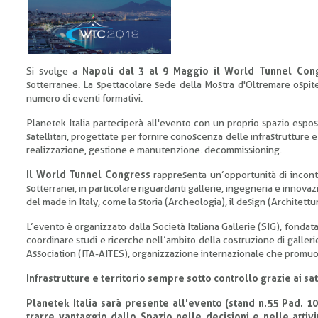
Si svolge a
Napoli dal 3 al 9 Maggio il World Tunnel Con
sotterranee. La spettacolare sede della Mostra d'Oltremare ospit
numero di eventi formativi.
Planetek Italia parteciperà all'evento con un proprio spazio esposit
satellitari, progettate per fornire conoscenza delle infrastrutture e d
realizzazione, gestione e manutenzione. decommissioning.
Il World Tunnel Congress
rappresenta un’opportunità di incontr
sotterranei, in particolare riguardanti gallerie, ingegneria e innova
del made in Italy, come la storia (Archeologia), il design (Architettura
L’evento è organizzato dalla Società Italiana Gallerie (SIG), fondat
coordinare studi e ricerche nell’ambito della costruzione di galler
Association (ITA-AITES), organizzazione internazionale che promuove
Infrastrutture e territorio sempre sotto controllo grazie ai sate
Planetek Italia sarà presente all'evento (stand n.55 Pad. 10
trarre vantaggio dallo Spazio nelle decisioni e nelle attiv