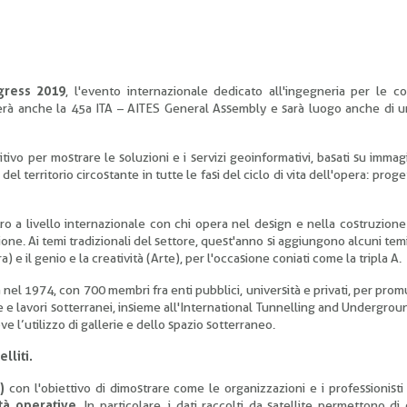
gress 2019
, l'evento internazionale dedicato all'ingegneria per le co
erà anche la 45a ITA – AITES General Assembly e sarà luogo anche di u
ivo per mostrare le soluzioni e i servizi geoinformativi, basati su immagi
el territorio circostante in tutte le fasi del ciclo di vita dell'opera: prog
o a livello internazionale con chi opera nel design e nella costruzione 
zione. Ai temi tradizionali del settore, quest'anno si aggiungono alcuni tem
) e il genio e la creatività (Arte), per l'occasione coniati come la tripla A.
a nel 1974, con 700 membri fra enti pubblici, università e privati, per pro
ie e lavori sotterranei, insieme all'International Tunnelling and Undergro
 l’utilizzo di gallerie e dello spazio sotterraneo.
lliti.
)
con l'obiettivo di dimostrare come le organizzazioni e i professionist
ità operative
. In particolare, i dati raccolti da satellite permettono di