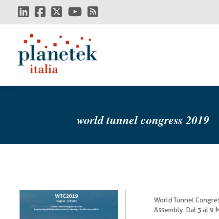
Salta
al
contenuto
principale
world tunnel congress 2019
World Tunnel Congres
Assembly. Dal 3 al 9 