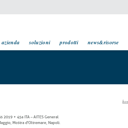
navigazione principale
azienda
soluzioni
prodotti
news&risorse
ho
Br
di
s 2019 + 45a ITA – AITES General
p
Maggio, Mostra d'Oltremare, Napoli.