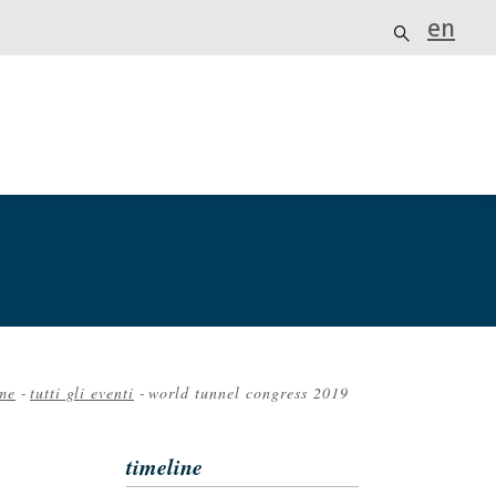
en
me
-
tutti gli eventi
-
world tunnel congress 2019
iciole
timeline
ane