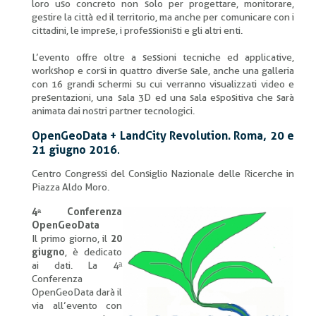
loro uso concreto non solo per progettare, monitorare,
gestire la città ed il territorio, ma anche per comunicare con i
cittadini, le imprese, i professionisti e gli altri enti.
L’evento offre oltre a sessioni tecniche ed applicative,
workshop e corsi in quattro diverse sale, anche una galleria
con 16 grandi schermi su cui verranno visualizzati video e
presentazioni, una sala 3D ed una sala espositiva che sarà
animata dai nostri partner tecnologici.
OpenGeoData + LandCity Revolution. Roma, 20 e
21 giugno 2016
.
Centro Congressi del Consiglio Nazionale delle Ricerche in
Piazza Aldo Moro.
4ᵃ Conferenza
OpenGeoData
Il primo giorno, il
20
giugno
, è dedicato
ai dati. La 4ᵃ
Conferenza
OpenGeoData darà il
via all’evento con