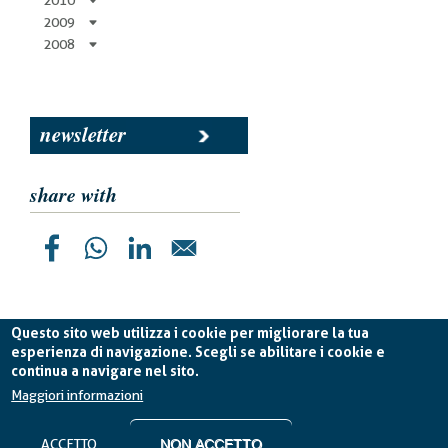
2010
2009
2008
newsletter
share with
Questo sito web utilizza i cookie per migliorare la tua
esperienza di navigazione. Scegli se abilitare i cookie e
continua a navigare nel sito.
Planetek Italia s.r.l. P. IVA 04555490723 -
licenza CC
BY-ND 4.0 IT
Maggiori informazioni
Cookie Policy
-
Privacy Policy
ACCETTO
NON ACCETTO