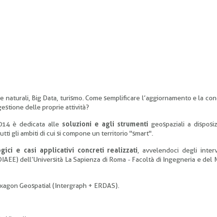
rse naturali, Big Data, turismo. Come semplificare l’aggiornamento e la con
 gestione delle proprie attività?
014 è dedicata alle
soluzioni e agli strumenti
geospaziali a disposi
tti gli ambiti di cui si compone un territorio "smart".
gici e casi applicativi concreti realizzati
, avvelendoci degli inter
DIAEE) dell’Università La Sapienza di Roma - Facoltà di Ingegneria e del 
xagon Geospatial (Intergraph + ERDAS).