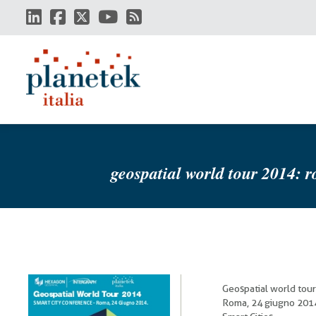
Salta
al
contenuto
principale
geospatial world tour 2014: 
Geospatial world tour
Roma, 24 giugno 2014.