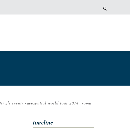
tti gli eventi
-
geospatial world tour 2014: roma
le
timeline