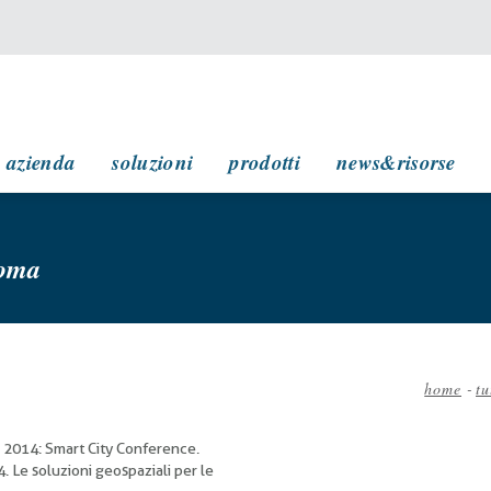
navigazione principale
azienda
soluzioni
prodotti
news&risorse
roma
home
-
tu
Bricio
di
 2014: Smart City Conference.
pane
 Le soluzioni geospaziali per le