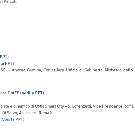
n Vincoli.
 PPT
)
 la PPT
)
MISE. - Andrea Gumina, Consigliere Ufficio di Gabinetto Ministero dello
tore DIAEE (
Vedi la PPT
)
ante e dinamico di Ostia Smart City – S. Lorenzatti, Vice Presidente Roma
 G. Di Salvo, Assessore Roma X
 (
Vedi la PPT
)