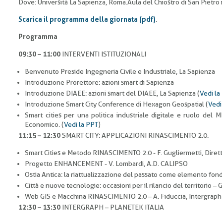
Dove: Università La Sapienza, Roma. Aula del Chiostro di San Pietro i
Scarica il programma della giornata (pdf)
.
Programma
09:30 – 11:00
INTERVENTI ISTITUZIONALI
Benvenuto Preside Ingegneria Civile e Industriale, La Sapienza
Introduzione Prorettore: azioni smart di Sapienza
Introduzione DIAEE: azioni smart del DIAEE, La Sapienza (
Vedi la
Introduzione Smart City Conference di Hexagon Geospatial (
Vedi
Smart cities per una politica industriale digitale e ruolo del 
Economico. (
Vedi la PPT
)
11:15 – 12:30
SMART CITY: APPLICAZIONI RINASCIMENTO 2.0.
Smart Cities e Metodo RINASCIMENTO 2.0 - F. Gugliermetti, Diret
Progetto ENHANCEMENT - V. Lombardi, A.D. CALIPSO
Ostia Antica: la riattualizzazione del passato come elemento fond
Città e nuove tecnologie: occasioni per il rilancio del territorio –
Web GIS e Macchina RINASCIMENTO 2.0 – A. Fiduccia, Intergraph
12:30 – 13:30
INTERGRAPH – PLANETEK ITALIA