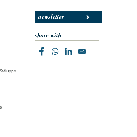
newsletter
share with
 Sviluppo
 X