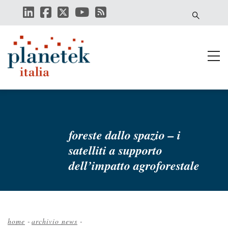
Salta
al
contenuto
principale
foreste dallo spazio – i
satelliti a supporto
dell’impatto agroforestale
home
-
archivio news
-