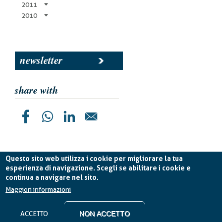
2011
2010
newsletter
share with
Questo sito web utilizza i cookie per migliorare la tua
esperienza di navigazione. Scegli se abilitare i cookie e
continua a navigare nel sito.
Planetek Italia s.r.l. P. IVA 04555490723 -
licenza CC
BY-ND 4.0 IT
Maggiori informazioni
Cookie Policy
-
Privacy Policy
ACCETTO
NON ACCETTO