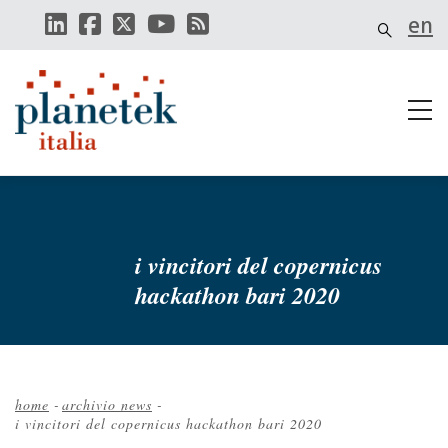
Salta
en
al
contenuto
principale
i vincitori del copernicus
hackathon bari 2020
home
-
archivio news
-
i vincitori del copernicus hackathon bari 2020
Briciole