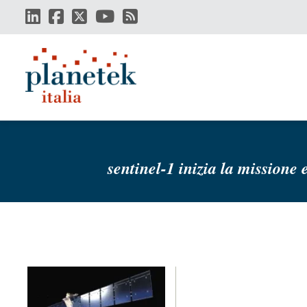
Salta
al
contenuto
principale
sentinel-1 inizia la missione