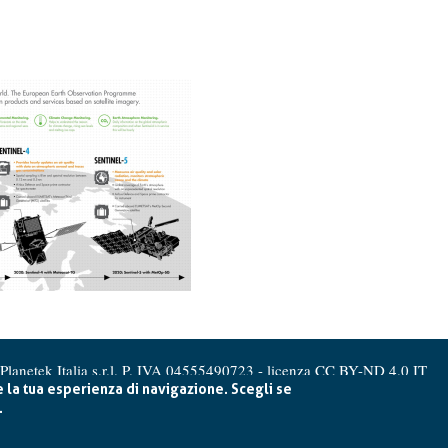
Planetek Italia s.r.l. P. IVA 04555490723 -
licenza CC BY-ND 4.0 IT
e la tua esperienza di navigazione. Scegli se
.
Cookie Policy
-
Privacy Policy