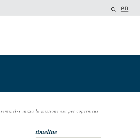
en
sentinel-1 inizia la missione esa per copernicus
timeline