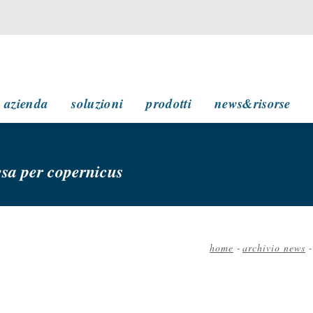
navigazione principale
azienda
soluzioni
prodotti
news&risorse
 esa per copernicus
home
-
archivio news
-
Briciole
di
pane