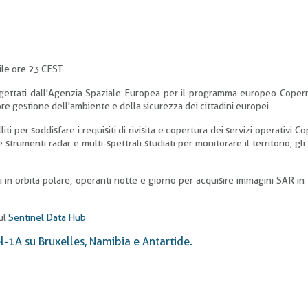
ile ore 23 CEST.
 progettati dall'Agenzia Spaziale Europea per il programma europeo Coper
ore gestione dell'ambiente e della sicurezza dei cittadini europei.
i per soddisfare i requisiti di rivisita e copertura dei servizi operativi Co
rumenti radar e multi-spettrali studiati per monitorare il territorio, gli
i in orbita polare, operanti notte e giorno per acquisire immagini SAR in
sul
Sentinel Data Hub
l-1A su Bruxelles, Namibia e Antartide.