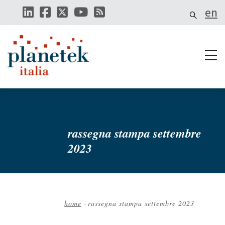
Salta
en
al
contenuto
principale
rassegna stampa settembre
2023
home
-
rassegna stampa settembre 2023
Briciole