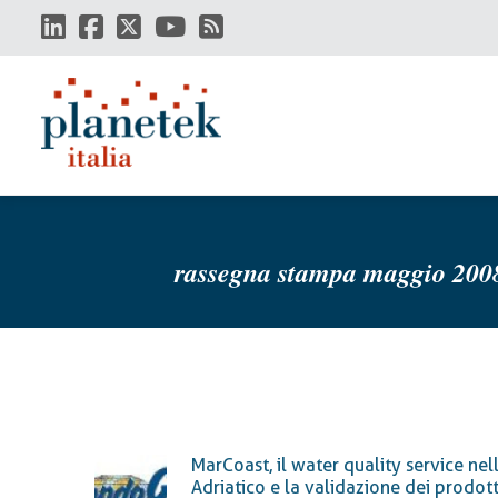
Salta
al
contenuto
principale
rassegna stampa maggio 200
MarCoast, il water quality service nel
Adriatico e la validazione dei prodott