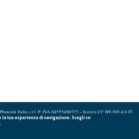
Planetek Italia s.r.l. P. IVA 04555490723 -
licenza CC BY-ND 4.0 IT
e la tua esperienza di navigazione. Scegli se
.
Cookie Policy
-
Privacy Policy