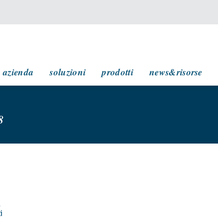
navigazione principale
azienda
soluzioni
prodotti
news&risorse
8
l
i