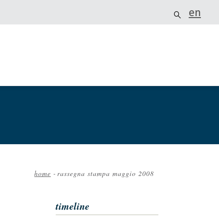
en
home
-
rassegna stampa maggio 2008
Briciole
di
timeline
pane