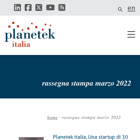
Salta
en
al
contenuto
principale
rassegna stampa marzo 2022
home
-
rassegna stampa marzo 2022
Briciole
di
Planetek italia, Una startup di 30