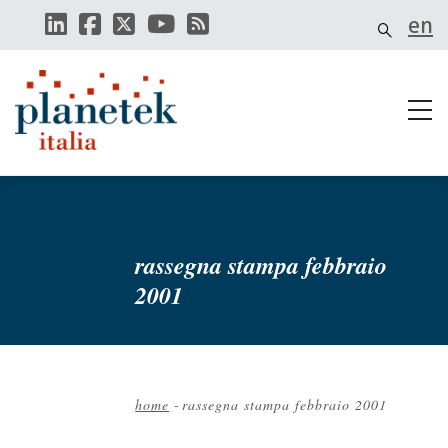
Salta
en
al
contenuto
principale
rassegna stampa febbraio
2001
home
-
rassegna stampa febbraio 2001
Briciole