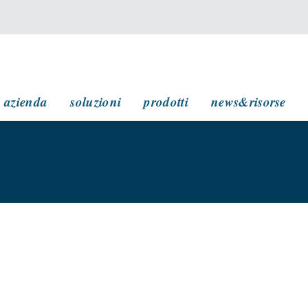
navigazione principale
azienda
soluzioni
prodotti
news&risorse
1