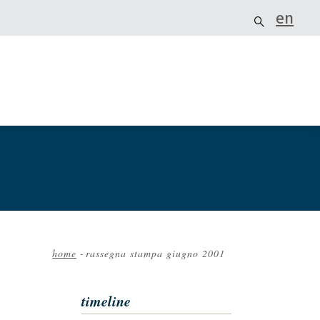
en
home
-
rassegna stampa giugno 2001
Briciole
di
timeline
pane