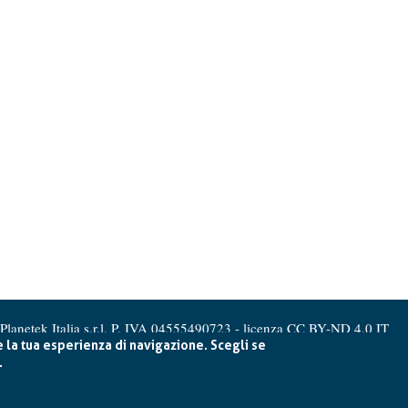
Planetek Italia s.r.l. P. IVA 04555490723 -
licenza CC BY-ND 4.0 IT
e la tua esperienza di navigazione. Scegli se
.
Cookie Policy
-
Privacy Policy