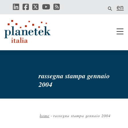
Salta
en
al
contenuto
principale
rassegna stampa gennaio
2004
home
-
rassegna stampa gennaio 2004
Briciole