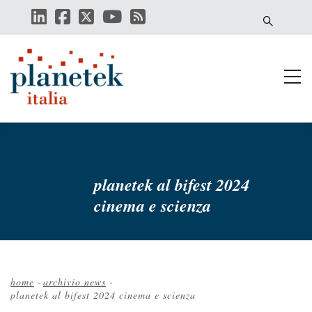
Salta
al
contenuto
principale
planetek al bifest 2024
cinema e scienza
home
-
archivio news
-
planetek al bifest 2024 cinema e scienza
Briciole