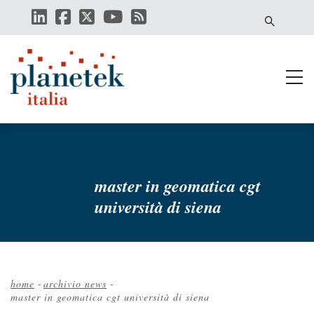
Salta
al
contenuto
principale
master in geomatica cgt
università di siena
home
-
archivio news
-
master in geomatica cgt università di siena
Briciole