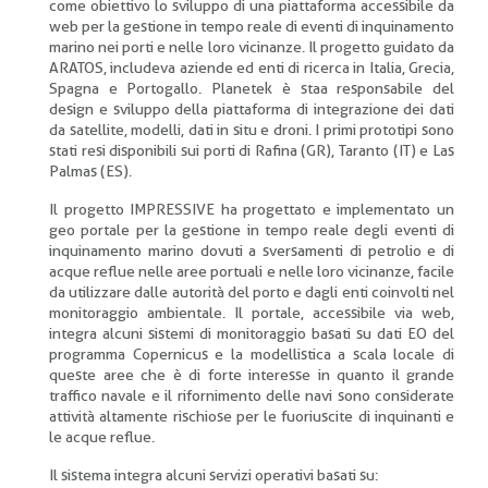
come obiettivo lo sviluppo di una piattaforma accessibile da
web per la gestione in tempo reale di eventi di inquinamento
marino nei porti e nelle loro vicinanze. Il progetto guidato da
ARATOS, includeva aziende ed enti di ricerca in Italia, Grecia,
Spagna e Portogallo. Planetek è staa responsabile del
design e sviluppo della piattaforma di integrazione dei dati
da satellite, modelli, dati in situ e droni. I primi prototipi sono
stati resi disponibili sui porti di Rafina (GR), Taranto (IT) e Las
Palmas (ES).
Il progetto IMPRESSIVE ha progettato e implementato un
geo portale per la gestione in tempo reale degli eventi di
inquinamento marino dovuti a sversamenti di petrolio e di
acque reflue nelle aree portuali e nelle loro vicinanze, facile
da utilizzare dalle autorità del porto e dagli enti coinvolti nel
monitoraggio ambientale. Il portale, accessibile via web,
integra alcuni sistemi di monitoraggio basati su dati EO del
programma Copernicus e la modellistica a scala locale di
queste aree che è di forte interesse in quanto il grande
traffico navale e il rifornimento delle navi sono considerate
attività altamente rischiose per le fuoriuscite di inquinanti e
le acque reflue.
Il sistema integra alcuni servizi operativi basati su: