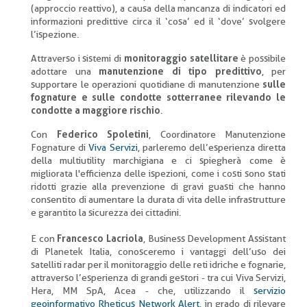
(approccio reattivo), a causa della mancanza di indicatori ed
informazioni predittive circa il ‘cosa’ ed il ‘dove’ svolgere
l’ispezione.
Attraverso i sistemi di
monitoraggio satellitare
è possibile
adottare una
manutenzione di tipo predittivo
, per
supportare le operazioni quotidiane di manutenzione
sulle
fognature e sulle condotte sotterranee rilevando le
condotte a maggiore rischio
.
Con
Federico Spoletini
, Coordinatore Manutenzione
Fognature di
Viva Servizi
, parleremo dell’esperienza diretta
della multiutility marchigiana e ci spiegherà come è
migliorata l'efficienza delle ispezioni, come i costi sono stati
ridotti grazie alla prevenzione di gravi guasti che hanno
consentito di aumentare la durata di vita delle infrastrutture
e garantito la sicurezza dei cittadini.
E con
Francesco Lacriola
, Business Development Assistant
di Planetek Italia, conosceremo i vantaggi dell’uso dei
satelliti radar per il monitoraggio delle reti idriche e fognarie,
attraverso l’esperienza di grandi gestori - tra cui Viva Servizi,
Hera, MM SpA, Acea - che, utilizzando il
servizio
geoinformativo Rheticus Network Alert
, in grado di rilevare