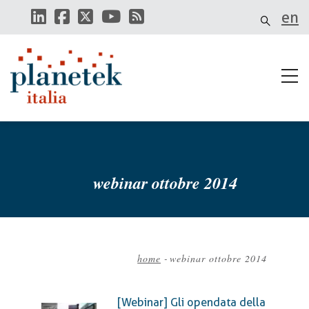
Salta
en
al
contenuto
principale
webinar ottobre 2014
home
-
webinar ottobre 2014
Briciole
di
[Webinar] Gli opendata della