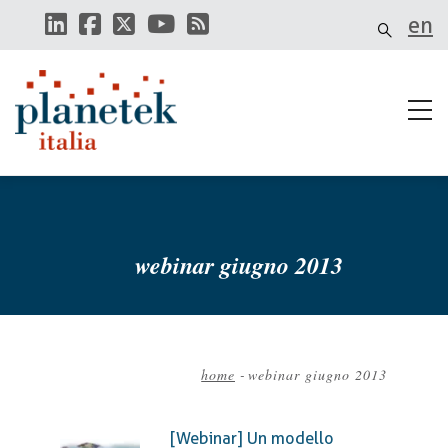
Salta
en
al
contenuto
principale
webinar giugno 2013
home
-
webinar giugno 2013
Briciole
di
[Webinar] Un modello