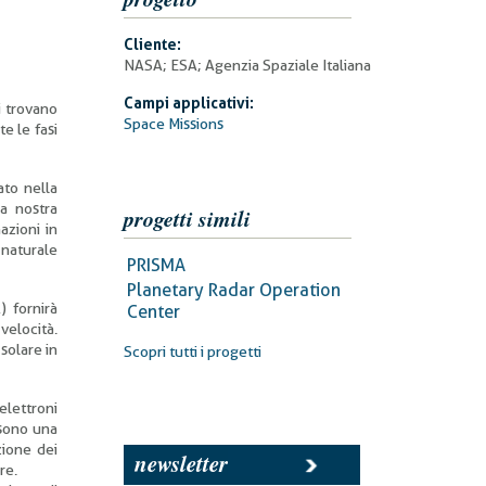
Cliente:
NASA; ESA; Agenzia Spaziale Italiana
Campi applicativi:
i trovano
Space Missions
e le fasi
ato nella
la nostra
progetti simili
azioni in
 naturale
PRISMA
Planetary Radar Operation
 fornirà
Center
velocità.
solare in
Scopri tutti i progetti
elettroni
 sono una
zione dei
newsletter
re.