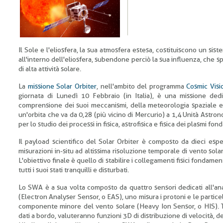
Il Sole e l'eliosfera, la sua atmosfera estesa, costituiscono un sist
all'interno dell'eliosfera, subendone perciò la sua influenza, che s
di alta attività solare.
La
missione Solar Orbiter
, nell'ambito del programma
Cosmic Visi
giornata di Lunedì 10 Febbraio (in Italia), è una missione dedi
comprensione dei suoi meccanismi, della meteorologia spaziale e de
un'orbita che va da 0,28 (più vicino di Mercurio) a 1,4 Unità Astron
per lo studio dei processi in fisica, astrofisica e fisica dei plasmi f
Il payload scientifico del Solar Orbiter è composto da dieci esper
misurazioni in-situ ad altissima risoluzione temporale di vento solar
L'obiettivo finale è quello di stabilire i collegamenti fisici fondam
tutti i suoi stati tranquilli e disturbati.
Lo SWA è a sua volta composto da quattro sensori dedicati all'analis
(Electron Analyser Sensor, o EAS), uno misura i protoni e le partice
componente minore del vento solare (Heavy Ion Sensor, o HIS). Tu
dati a bordo, valuteranno funzioni 3D di distribuzione di velocità, 