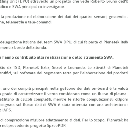
essing Unit (DPU) attraverso un progetto che vede Roberto Bruno dell'Is
ifico e SWA principal co-investigator.
 la produzione ed elaborazione dei dati dei quattro sensori, gestendo
ne, telemetria e tele-comandi.
a delegazione italiana del team SWA DPU, di cui fa parte di Planetek Itali
rumenti a bordo della sonda.
 hanno contribuito alla realizzazione dello strumento SWA.
da TSD, Planetek Italia, Sitael e Leonardo. Le attività di Planetek 
ntifici, sul software del segmento terra per l'elaborazione dei prodotti
uno dei compiti principali nella gestione dei dati on-board è la valut
 grado di caratterizzare il vento considerato come un flusso di plasma. 
essitano di calcoli complessi, mentre le risorse computazionali disponi
isegnata sul flusso dati di SWA è stata ottenuta con una architettura
o IAPS.
a di compressione migliore adattamento ai dati. Per lo scopo, Planetek h
ata nel precedente progetto SpacePDP.