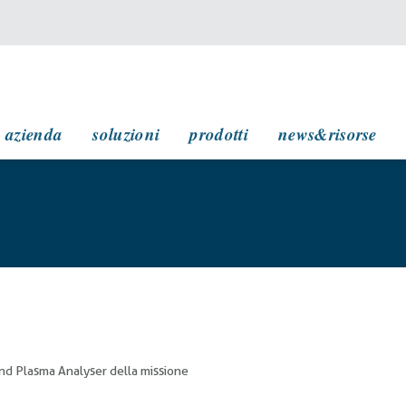
navigazione principale
azienda
soluzioni
prodotti
news&risorse
nd Plasma Analyser della missione