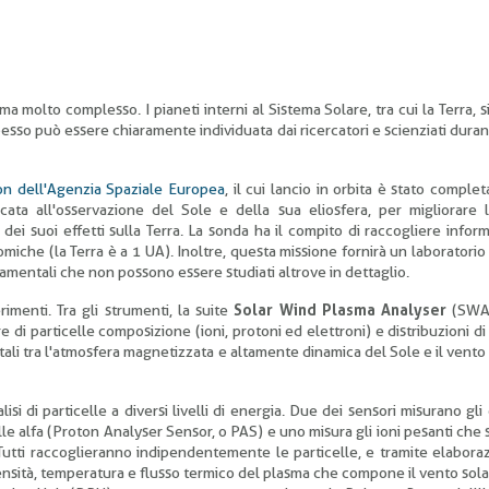
ema molto complesso. I pianeti interni al Sistema Solare, tra cui la Terra, s
pesso può essere chiaramente individuata dai ricercatori e scienziati durant
on dell'Agenzia Spaziale Europea
, il cui lancio in orbita è stato complet
cata all'osservazione del Sole e della sua eliosfera, per migliorare 
i suoi effetti sulla Terra. La sonda ha il compito di raccogliere inform
omiche (la Terra è a 1 UA). Inoltre, questa missione fornirà un laboratorio
ondamentali che non possono essere studiati altrove in dettaglio.
imenti. Tra gli strumenti, la suite
Solar Wind Plasma Analyser
(SWA)
e di particelle composizione (ioni, protoni ed elettroni) e distribuzioni di 
entali tra l'atmosfera magnetizzata e altamente dinamica del Sole e il vento 
i di particelle a diversi livelli di energia. Due dei sensori misurano gli 
lle alfa (Proton Analyser Sensor, o PAS) e uno misura gli ioni pesanti che
tti raccoglieranno indipendentemente le particelle, e tramite elabora
densità, temperatura e flusso termico del plasma che compone il vento sola