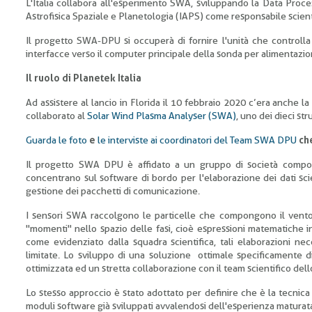
L'Italia collabora all'esperimento SWA, sviluppando la Data Proc
Astrofisica Spaziale e Planetologia (IAPS) come responsabile scient
Il progetto SWA-DPU si occuperà di fornire l'unità che controlla
interfacce verso il computer principale della sonda per alimentazio
Il ruolo di Planetek Italia
Ad assistere al lancio in Florida il 10 febbraio 2020 c’era anche l
collaborato al
Solar Wind Plasma Analyser (SWA)
, uno dei dieci st
Guarda le foto
e
le interviste ai coordinatori del Team SWA DPU
che
Il progetto SWA DPU è affidato a un gruppo di società composto 
concentrano sul software di bordo per l'elaborazione dei dati scie
gestione dei pacchetti di comunicazione.
I sensori SWA raccolgono le particelle che compongono il vento, 
"momenti" nello spazio delle fasi, cioè espressioni matematiche in
come evidenziato dalla squadra scientifica, tali elaborazioni nec
limitate. Lo sviluppo di una soluzione ottimale specificamente d
ottimizzata ed un stretta collaborazione con il team scientifico dell
Lo stesso approccio è stato adottato per definire che è la tecnic
moduli software già sviluppati avvalendosi dell'esperienza matur