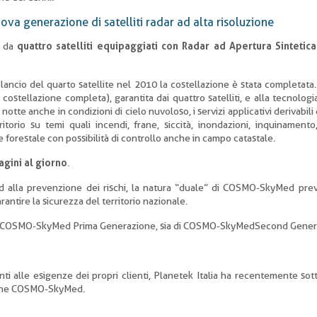
 generazione di satelliti radar ad alta risoluzione
a da
quattro satelliti equipaggiati con Radar ad Apertura Sintetic
l lancio del quarto satellite nel 2010 la costellazione è stata completata.
 costellazione completa), garantita dai quattro satelliti, e alla tecnologi
 notte anche in condizioni di cielo nuvoloso, i servizi applicativi derivabi
torio su temi quali incendi, frane, siccità, inondazioni, inquinamento,
e forestale con possibilità di controllo anche in campo catastale.
gini al giorno
.
e ed alla prevenzione dei rischi, la natura “duale” di COSMO-SkyMed pr
arantire la sicurezza del territorio nazionale.
ia di COSMO-SkyMed Prima Generazione, sia di COSMO-SkyMedSecond Gener
renti alle esigenze dei propri clienti, Planetek Italia ha recentemente sot
azione COSMO-SkyMed.