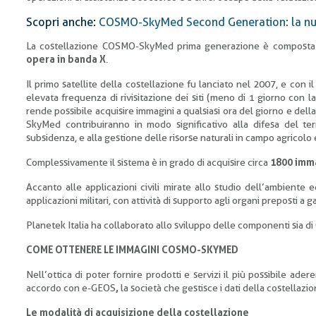
Scopri anche:
COSMO-SkyMed Second Generation: la nuova
La costellazione COSMO-SkyMed prima generazione è compost
opera in banda X
.
Il primo satellite della costellazione fu lanciato nel 2007, e con i
elevata frequenza di rivisitazione dei siti (meno di 1 giorno con la
rende possibile acquisire immagini a qualsiasi ora del giorno e della
SkyMed contribuiranno in modo significativo alla difesa del terri
subsidenza, e alla gestione delle risorse naturali in campo agricolo 
Complessivamente il sistema è in grado di acquisire circa
1800 imma
Accanto alle applicazioni civili mirate allo studio dell’ambient
applicazioni militari, con attività di supporto agli organi preposti a g
Planetek Italia ha collaborato allo sviluppo delle componenti s
COME OTTENERE LE IMMAGINI COSMO-SKYMED
Nell’ottica di poter fornire prodotti e servizi il più possibile ade
accordo con e-GEOS
,
la società che gestisce i dati della costell
Le modalità di acquisizione della costellazione