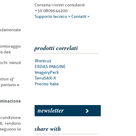
Contatta i nostri consulenti
+39 0809644200
Supporto tecnico >
Contatti >
fondamentale
prodotti correlati
monitoraggio
i dati.
Prodotti
Rheticus
ochi minuti
correlati
ERDAS IMAGINE
ImageryPack
TerraSAR-X
ation of
Preciso Italia
i) pensato e
uminazione
newsletter
i condizione
di, rendono
share with
 eseguono le