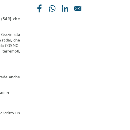
a (SAR) che
 Grazie alla
a radar, che
li da COSMO-
 terremoti,
evede anche
ation
toscritto un