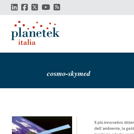
Salta
al
contenuto
principale
cosmo-skymed
Il più innovativo sist
dell’ambiente, la ges