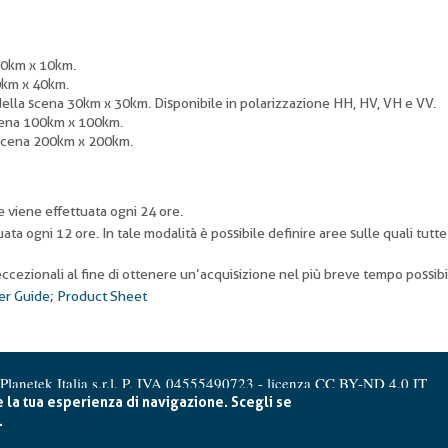
 10km x 10km.
40km x 40km.
della scena 30km x 30km. Disponibile in polarizzazione HH, HV, VH e VV.
scena 100km x 100km.
 scena 200km x 200km.
e viene effettuata ogni 24 ore.
uata ogni 12 ore. In tale modalità è possibile definire aree sulle quali tutte
ccezionali al fine di ottenere un’acquisizione nel più breve tempo possibi
r Guide; Product Sheet
Planetek Italia s.r.l. P. IVA 04555490723 -
licenza CC BY-ND 4.0 IT
e la tua esperienza di navigazione. Scegli se
.
Cookie Policy
-
Privacy Policy