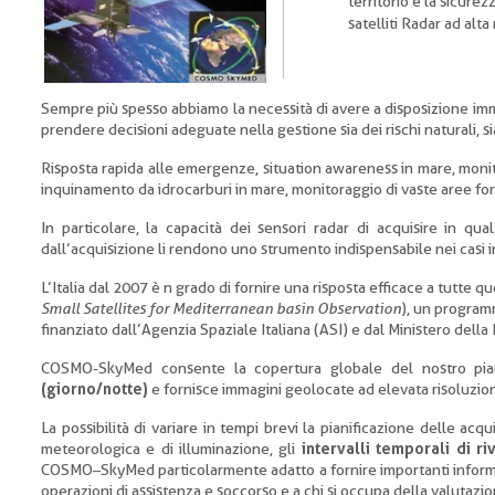
territorio e la sicure
satelliti Radar ad alta
Sempre più spesso abbiamo la necessità di avere a disposizione imm
prendere decisioni adeguate nella gestione sia dei rischi naturali, si
Risposta rapida alle emergenze, situation awareness in mare, monit
inquinamento da idrocarburi in mare, monitoraggio di vaste aree fores
In particolare, la capacità dei sensori radar di acquisire in qu
dall’acquisizione li rendono uno strumento indispensabile nei casi i
L’Italia dal 2007 è n grado di fornire una risposta efficace a tutte q
Small Satellites for Mediterranean basin Observation
), un programm
finanziato dall’Agenzia Spaziale Italiana (ASI) e dal Ministero della 
COSMO-SkyMed consente la copertura globale del nostro pi
(giorno/notte)
e fornisce immagini geolocate ad elevata risoluzio
La possibilità di variare in tempi brevi la pianificazione delle acqu
meteorologica e di illuminazione, gli
intervalli temporali di ri
COSMO–SkyMed particolarmente adatto a fornire importanti informazi
operazioni di assistenza e soccorso e a chi si occupa della valutazio