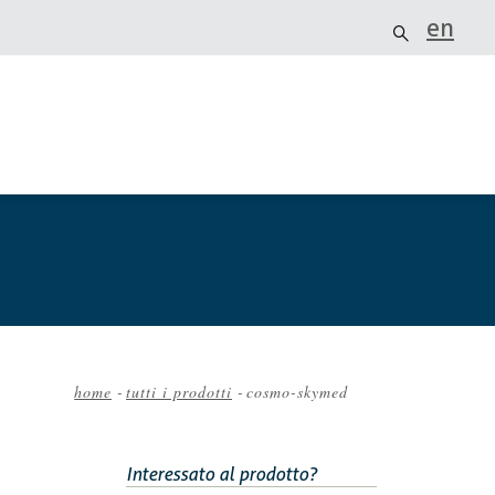
en
home
-
tutti i prodotti
-
cosmo-skymed
Briciole
di
pane
Interessato al prodotto?