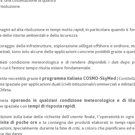
zza: una costellazione di quattro
 risoluzione.
agini ad alta risoluzione in tempi molto rapidi, in particolare quando è 
a delle risorse ambientali e della sicurezza.
oraggio delle infrastrutture, esplorazione oil&gas offshore e onshore, 
tali, sono solo alcune delle applicazioni concrete possibili grazie a quest
alsiasi condizione meteorologica e di rendere disponibili i dati dopo p
n cui il fattore tempo risulta essere fondamentale.
ueste necessità grazie il
programma italiano COSMO-SkyMed
(
Constell
a spaziale per applicazioni duali (civili istituzionali/commerciali e militar
Difesa.
aneta
operando in qualsiasi condizione meteorologica e di ill
ne spaziale con
tempi di risposta rapidi
.
isizioni sulla base delle richieste dell’utente finale, l’operatività in ogn
visita di poche ore
e la consegna dei prodotti elaborati in tempi rapi
oni, specialmente durante la fase di crisi, a coloro che pianificano ed
ne dei danni.