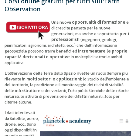
Corsi online gratuiti per tutti sull'Earth
Observation
U
na nuova
opportunità di formazione
e
di crescita pensata per le nuove
generazioni, ma anche e soprattutto
per i
professionisti
(ingegneri, geologi,
pianificatori, agronomi, architetti, ecc.) che dall’informazione
geospaziale possono trarre benefici ed
incrementare le proprie
capacità decisionali e operative
in molteplici settori e ambiti
applicativi.
L'osservazione della Terra dallo spazio riveste un ruolo sempre più
rilevante in
molti settori e applicazioni
: lo studio dell'ambiente e
del territorio, la predizione e il monitoraggio dei rischi di stabilità
delle infrastrutture o dei versanti, l'uso più sostenibile delle risorse
naturali, le attività di prevenzione dei disastri naturali, solo per
citarne alcune.
I dati telerilevati
da satellite, aereo,
drone, ecc., sono
oggi disponibili in
grande quantità,