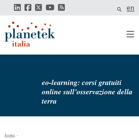
Salta
en
al
contenuto
principale
eo-learning: corsi gratuiti
online sull’osservazione della
terra
home
-