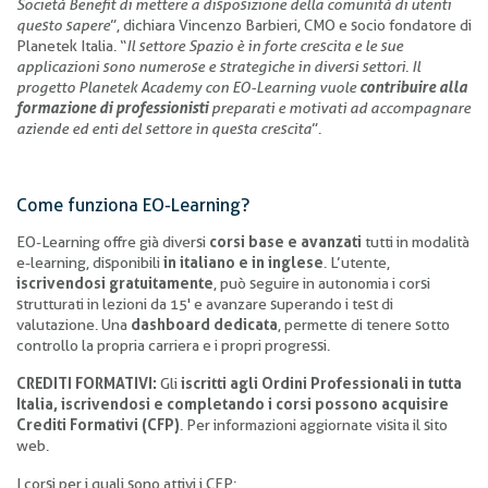
Società Benefit di mettere a disposizione della comunità di utenti
questo sapere
”, dichiara Vincenzo Barbieri, CMO e socio fondatore di
Planetek Italia. “
Il settore Spazio è in forte crescita e le sue
applicazioni sono numerose e strategiche in diversi settori. Il
progetto Planetek Academy con EO-Learning vuole
contribuire alla
formazione di professionisti
preparati e motivati ad accompagnare
aziende ed enti del settore in questa crescita
”.
Come funziona EO-Learning?
EO-Learning offre già diversi
corsi base e avanzati
tutti in modalità
e-learning, disponibili
in italiano e in inglese
. L’utente,
iscrivendosi gratuitamente
, può seguire in autonomia i corsi
strutturati in lezioni da 15' e avanzare superando i test di
valutazione. Una
dashboard dedicata
, permette di tenere sotto
controllo la propria carriera e i propri progressi.
CREDITI FORMATIVI:
Gli
iscritti agli Ordini Professionali in tutta
Italia, iscrivendosi e completando i corsi possono acquisire
Crediti Formativi (CFP)
. Per informazioni aggiornate visita il sito
web.
I corsi per i quali sono attivi i CFP: