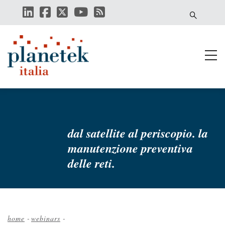
Salta
al
contenuto
principale
dal satellite al periscopio. la
manutenzione preventiva
delle reti.
home
-
webinars
-