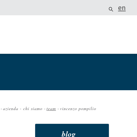
en
-
azienda - chi siamo
-
team
-
vincenzo pompilio
ciole
e