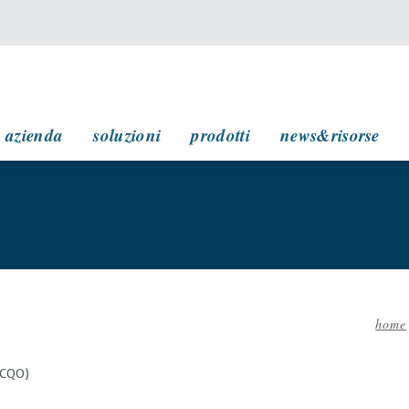
navigazione principale
azienda
soluzioni
prodotti
news&risorse
home
Bri
di
 (CQO)
pan