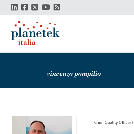
Salta
al
contenuto
principale
vincenzo pompilio
Chief Quality Officer